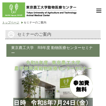
ホーム
ご挨拶
トップページ
セミナーのご案内
診療科のご案内
院内設備
セミナーのご案内
NEWS
セミナーのご案内
研修医について
動物病院の皆様へ
東京農工大学 R8年度 動物医療センターセミナ
ー
愛玩動物看護師募集
窓口受付募集
病院補助員募集
特任助教の公募
献血ボラのお願い
アクセス
お問い合せ
関連サイト